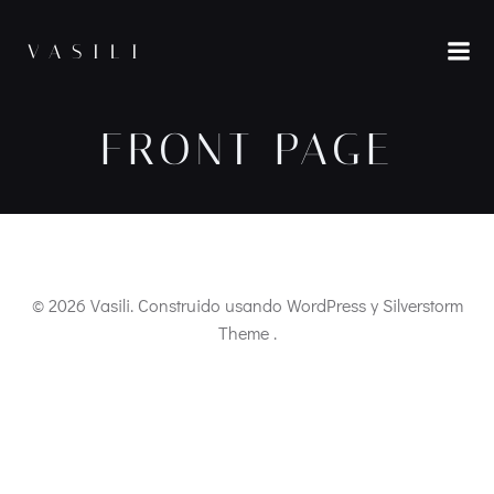
Saltar
al
VASILI
contenido
FRONT PAGE
© 2026 Vasili. Construido usando WordPress y Silverstorm
Theme .